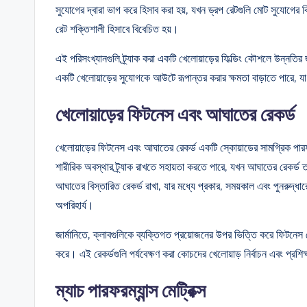
সুযোগের দ্বারা ভাগ করে হিসাব করা হয়, যখন ড্রপ রেটগুলি মোট সুযোগের 
রেট শক্তিশালী হিসাবে বিবেচিত হয়।
এই পরিসংখ্যানগুলি ট্র্যাক করা একটি খেলোয়াড়ের ফিল্ডিং কৌশলে উন্নতির
একটি খেলোয়াড়ের সুযোগকে আউটে রূপান্তর করার ক্ষমতা বাড়াতে পারে, যা
খেলোয়াড়ের ফিটনেস এবং আঘাতের রেকর্ড
খেলোয়াড়ের ফিটনেস এবং আঘাতের রেকর্ড একটি স্কোয়াডের সামগ্রিক পারফরম্
শারীরিক অবস্থার ট্র্যাক রাখতে সহায়তা করতে পারে, যখন আঘাতের রেকর্ড তা
আঘাতের বিস্তারিত রেকর্ড রাখা, যার মধ্যে প্রকার, সময়কাল এবং পুনরুদ্ধা
অপরিহার্য।
জার্মানিতে, ক্লাবগুলিকে ব্যক্তিগত প্রয়োজনের উপর ভিত্তি করে ফিটনেস
করে। এই রেকর্ডগুলি পর্যবেক্ষণ করা কোচদের খেলোয়াড় নির্বাচন এবং প্রশি
ম্যাচ পারফরম্যান্স মেট্রিক্স