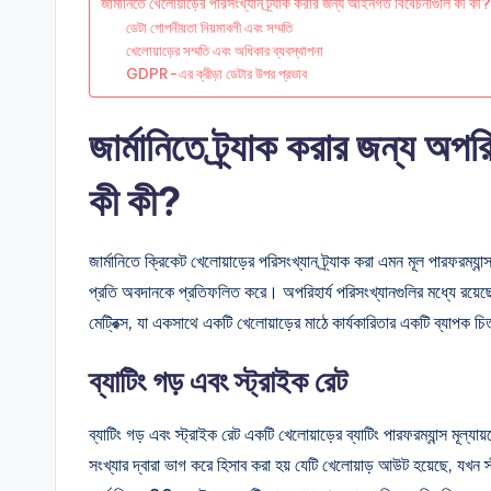
জার্মানিতে খেলোয়াড়ের পরিসংখ্যান ট্র্যাক করার জন্য আইনগত বিবেচনাগুলি কী কী?
ডেটা গোপনীয়তা নিয়মাবলী এবং সম্মতি
খেলোয়াড়ের সম্মতি এবং অধিকার ব্যবস্থাপনা
GDPR-এর ক্রীড়া ডেটার উপর প্রভাব
জার্মানিতে ট্র্যাক করার জন্য অপর
কী কী?
জার্মানিতে ক্রিকেট খেলোয়াড়ের পরিসংখ্যান ট্র্যাক করা এমন মূল পারফরম্যান
প্রতি অবদানকে প্রতিফলিত করে। অপরিহার্য পরিসংখ্যানগুলির মধ্যে রয়েছে ব্য
মেট্রিক্স, যা একসাথে একটি খেলোয়াড়ের মাঠে কার্যকারিতার একটি ব্যাপক চ
ব্যাটিং গড় এবং স্ট্রাইক রেট
ব্যাটিং গড় এবং স্ট্রাইক রেট একটি খেলোয়াড়ের ব্যাটিং পারফরম্যান্স মূল্য
সংখ্যার দ্বারা ভাগ করে হিসাব করা হয় যেটি খেলোয়াড় আউট হয়েছে, যখন 