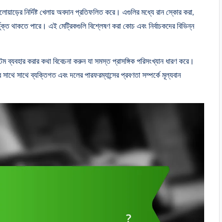
খেলোয়াড়ের নির্দিষ্ট খেলায় অবদান প্রতিফলিত করে। এগুলির মধ্যে রান স্কোর করা,
ক্ত থাকতে পারে। এই মেট্রিকগুলি বিশ্লেষণ করা কোচ এবং নির্বাচকদের বিভিন্ন
।
স্টেম ব্যবহার করার কথা বিবেচনা করুন যা সমস্ত প্রাসঙ্গিক পরিসংখ্যান ধারণ করে।
 সাথে সাথে ব্যক্তিগত এবং দলের পারফরম্যান্সের প্রবণতা সম্পর্কে মূল্যবান