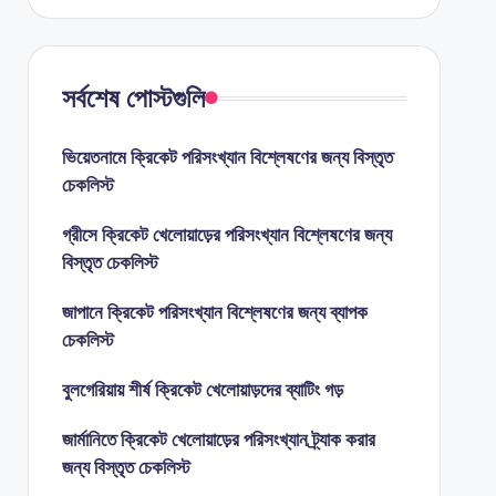
সর্বশেষ পোস্টগুলি
ভিয়েতনামে ক্রিকেট পরিসংখ্যান বিশ্লেষণের জন্য বিস্তৃত
চেকলিস্ট
গ্রীসে ক্রিকেট খেলোয়াড়ের পরিসংখ্যান বিশ্লেষণের জন্য
বিস্তৃত চেকলিস্ট
জাপানে ক্রিকেট পরিসংখ্যান বিশ্লেষণের জন্য ব্যাপক
চেকলিস্ট
বুলগেরিয়ায় শীর্ষ ক্রিকেট খেলোয়াড়দের ব্যাটিং গড়
জার্মানিতে ক্রিকেট খেলোয়াড়ের পরিসংখ্যান ট্র্যাক করার
জন্য বিস্তৃত চেকলিস্ট