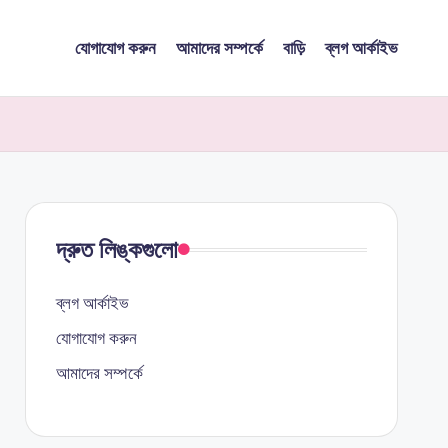
যোগাযোগ করুন
আমাদের সম্পর্কে
বাড়ি
ব্লগ আর্কাইভ
দ্রুত লিঙ্কগুলো
ব্লগ আর্কাইভ
যোগাযোগ করুন
আমাদের সম্পর্কে