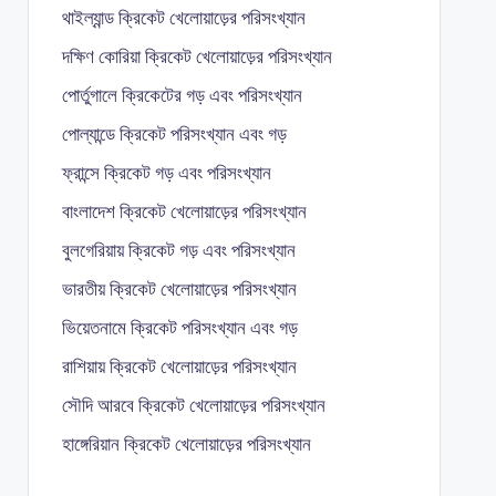
থাইল্যান্ড ক্রিকেট খেলোয়াড়ের পরিসংখ্যান
দক্ষিণ কোরিয়া ক্রিকেট খেলোয়াড়ের পরিসংখ্যান
পোর্তুগালে ক্রিকেটের গড় এবং পরিসংখ্যান
পোল্যান্ডে ক্রিকেট পরিসংখ্যান এবং গড়
ফ্রান্সে ক্রিকেট গড় এবং পরিসংখ্যান
বাংলাদেশ ক্রিকেট খেলোয়াড়ের পরিসংখ্যান
বুলগেরিয়ায় ক্রিকেট গড় এবং পরিসংখ্যান
ভারতীয় ক্রিকেট খেলোয়াড়ের পরিসংখ্যান
ভিয়েতনামে ক্রিকেট পরিসংখ্যান এবং গড়
রাশিয়ায় ক্রিকেট খেলোয়াড়ের পরিসংখ্যান
সৌদি আরবে ক্রিকেট খেলোয়াড়ের পরিসংখ্যান
হাঙ্গেরিয়ান ক্রিকেট খেলোয়াড়ের পরিসংখ্যান