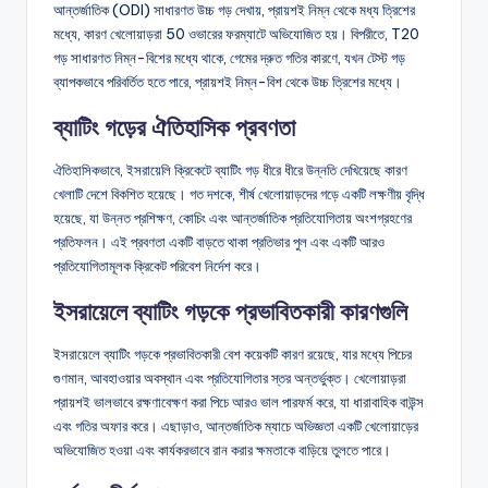
আন্তর্জাতিক (ODI) সাধারণত উচ্চ গড় দেখায়, প্রায়শই নিম্ন থেকে মধ্য ত্রিশের
মধ্যে, কারণ খেলোয়াড়রা 50 ওভারের ফরম্যাটে অভিযোজিত হয়। বিপরীতে, T20
গড় সাধারণত নিম্ন-বিশের মধ্যে থাকে, গেমের দ্রুত গতির কারণে, যখন টেস্ট গড়
ব্যাপকভাবে পরিবর্তিত হতে পারে, প্রায়শই নিম্ন-বিশ থেকে উচ্চ ত্রিশের মধ্যে।
ব্যাটিং গড়ের ঐতিহাসিক প্রবণতা
ঐতিহাসিকভাবে, ইসরায়েলি ক্রিকেটে ব্যাটিং গড় ধীরে ধীরে উন্নতি দেখিয়েছে কারণ
খেলাটি দেশে বিকশিত হয়েছে। গত দশকে, শীর্ষ খেলোয়াড়দের গড়ে একটি লক্ষণীয় বৃদ্ধি
হয়েছে, যা উন্নত প্রশিক্ষণ, কোচিং এবং আন্তর্জাতিক প্রতিযোগিতায় অংশগ্রহণের
প্রতিফলন। এই প্রবণতা একটি বাড়তে থাকা প্রতিভার পুল এবং একটি আরও
প্রতিযোগিতামূলক ক্রিকেট পরিবেশ নির্দেশ করে।
ইসরায়েলে ব্যাটিং গড়কে প্রভাবিতকারী কারণগুলি
ইসরায়েলে ব্যাটিং গড়কে প্রভাবিতকারী বেশ কয়েকটি কারণ রয়েছে, যার মধ্যে পিচের
গুণমান, আবহাওয়ার অবস্থান এবং প্রতিযোগিতার স্তর অন্তর্ভুক্ত। খেলোয়াড়রা
প্রায়শই ভালভাবে রক্ষণাবেক্ষণ করা পিচে আরও ভাল পারফর্ম করে, যা ধারাবাহিক বাউন্স
এবং গতির অফার করে। এছাড়াও, আন্তর্জাতিক ম্যাচে অভিজ্ঞতা একটি খেলোয়াড়ের
অভিযোজিত হওয়া এবং কার্যকরভাবে রান করার ক্ষমতাকে বাড়িয়ে তুলতে পারে।