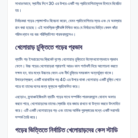
সাধারণভাবে, স্থানীয় লিগে 30 এর উপরে একটি গড় প্রতিযোগিতামূলক হিসাবে বিবেচিত
হয়।
নির্বাচকরা গড়ের প্রেক্ষাপটও বিবেচনা করেন, যেমন প্রতিযোগিতার স্তর এবং যে অবস্থায়
রান করা হয়েছে। এই সামগ্রিক দৃষ্টিভঙ্গি নিশ্চিত করে যে নির্বাচনের ভিত্তি কেবল কাঁচা
পরিসংখ্যান নয় বরং পরিস্থিতিগত পারফরম্যান্সও।
খেলোয়াড় চুক্তিতে গড়ের প্রভাব
ব্যাটিং গড় ইসরায়েলের ক্রিকেট দৃশ্যে খেলোয়াড় চুক্তিতে উল্লেখযোগ্যভাবে প্রভাব
ফেলে। উচ্চ গড়ের খেলোয়াড়রা প্রায়শই আরও ভাল শর্তাবলী নিয়ে আলোচনা করতে
সক্ষম হন, যার মধ্যে উচ্চতর বেতন এবং দীর্ঘ চুক্তির সময়কাল অন্তর্ভুক্ত থাকে।
উদাহরণস্বরূপ, একটি ধারাবাহিক গড় 40 এর উপরে থাকা খেলোয়াড় একটি চুক্তি পেতে
পারে যা তাদের দলের জন্য মূল্যকে প্রতিফলিত করে।
এছাড়াও, ফ্র্যাঞ্চাইজিগুলি ব্যাটিং গড়ের সাথে সম্পর্কিত পারফরম্যান্স বোনাস অফার
করতে পারে, খেলোয়াড়দের তাদের স্কোরিং হার বজায় রাখতে বা উন্নত করতে উৎসাহিত
করে। এটি একটি খেলোয়াড়ের গড় এবং তাদের আর্থিক পুরস্কারের মধ্যে একটি সরাসরি
সম্পর্ক তৈরি করে।
গড়ের ভিত্তিতে নির্বাচিত খেলোয়াড়দের কেস স্টাডি