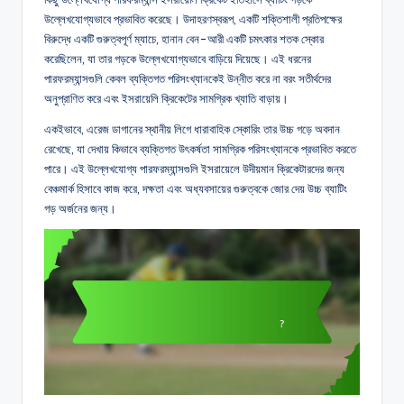
উল্লেখযোগ্যভাবে প্রভাবিত করেছে। উদাহরণস্বরূপ, একটি শক্তিশালী প্রতিপক্ষের
বিরুদ্ধে একটি গুরুত্বপূর্ণ ম্যাচে, হানান বেন-আরী একটি চমৎকার শতক স্কোর
করেছিলেন, যা তার গড়কে উল্লেখযোগ্যভাবে বাড়িয়ে দিয়েছে। এই ধরনের
পারফরম্যান্সগুলি কেবল ব্যক্তিগত পরিসংখ্যানকেই উন্নীত করে না বরং সতীর্থদের
অনুপ্রাণিত করে এবং ইসরায়েলি ক্রিকেটের সামগ্রিক খ্যাতি বাড়ায়।
একইভাবে, এরেজ ডাগানের স্থানীয় লিগে ধারাবাহিক স্কোরিং তার উচ্চ গড়ে অবদান
রেখেছে, যা দেখায় কিভাবে ব্যক্তিগত উৎকর্ষতা সামগ্রিক পরিসংখ্যানকে প্রভাবিত করতে
পারে। এই উল্লেখযোগ্য পারফরম্যান্সগুলি ইসরায়েলে উদীয়মান ক্রিকেটারদের জন্য
বেঞ্চমার্ক হিসাবে কাজ করে, দক্ষতা এবং অধ্যবসায়ের গুরুত্বকে জোর দেয় উচ্চ ব্যাটিং
গড় অর্জনের জন্য।