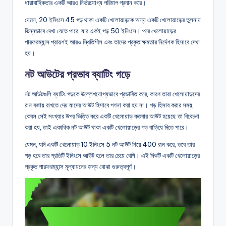
ধারাবাহিকতার একটি আরও নির্ভরযোগ্য পরিমাপ প্রদান করে।
যেমন, 20 ইনিংসে 45 গড় থাকা একটি খেলোয়াড়কে অন্য একটি খেলোয়াড়ের তুলনায়
ভিন্নভাবে দেখা যেতে পারে, যার একই গড় 50 ইনিংসে। পরে খেলোয়াড়ের
পারফরম্যান্স প্রায়শই আরও স্থিতিশীল এবং তাদের প্রকৃত ক্ষমতার নির্দেশক হিসাবে দেখা
হয়।
নট আউটের প্রভাব ব্যাটিং গড়ে
নট আউটগুলি ব্যাটিং গড়কে উল্লেখযোগ্যভাবে প্রভাবিত করে, কারণ তারা খেলোয়াড়দের
রান বজায় রাখতে দেয় যাদের আউট হিসাবে গণনা করা হয় না। গড় হিসাব করার সময়,
কেবল সেই সংখ্যার উপর ভিত্তি করে একটি খেলোয়াড় কতবার আউট হয়েছে তা বিবেচনা
করা হয়, তাই একাধিক নট আউট থাকা একটি খেলোয়াড়ের গড় বাড়িয়ে দিতে পারে।
যেমন, যদি একটি খেলোয়াড় 10 ইনিংসে 5 নট আউট নিয়ে 400 রান করে, তবে তার
গড় হবে তার প্রতিটি ইনিংসে আউট হলে তার চেয়ে বেশি। এই দিকটি একটি খেলোয়াড়ের
প্রকৃত পারফরম্যান্স মূল্যায়নের জন্য বোঝা গুরুত্বপূর্ণ।