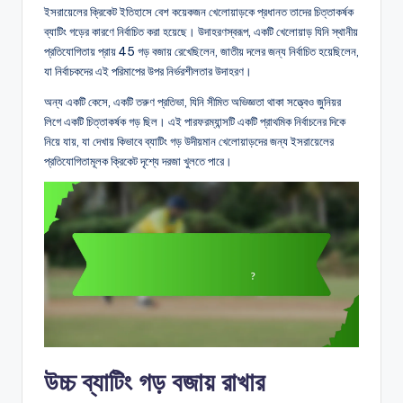
ইসরায়েলের ক্রিকেট ইতিহাসে বেশ কয়েকজন খেলোয়াড়কে প্রধানত তাদের চিত্তাকর্ষক
ব্যাটিং গড়ের কারণে নির্বাচিত করা হয়েছে। উদাহরণস্বরূপ, একটি খেলোয়াড় যিনি স্থানীয়
প্রতিযোগিতায় প্রায় 45 গড় বজায় রেখেছিলেন, জাতীয় দলের জন্য নির্বাচিত হয়েছিলেন,
যা নির্বাচকদের এই পরিমাপের উপর নির্ভরশীলতার উদাহরণ।
অন্য একটি কেসে, একটি তরুণ প্রতিভা, যিনি সীমিত অভিজ্ঞতা থাকা সত্ত্বেও জুনিয়র
লিগে একটি চিত্তাকর্ষক গড় ছিল। এই পারফরম্যান্সটি একটি প্রাথমিক নির্বাচনের দিকে
নিয়ে যায়, যা দেখায় কিভাবে ব্যাটিং গড় উদীয়মান খেলোয়াড়দের জন্য ইসরায়েলের
প্রতিযোগিতামূলক ক্রিকেট দৃশ্যে দরজা খুলতে পারে।
উচ্চ ব্যাটিং গড় বজায় রাখার