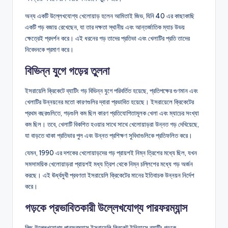
অন্য একটি উল্লেখযোগ্য খেলোয়াড় হলেন আমিতাই জিভ, যিনি 40 এর কাছাকাছি
একটি গড় বজায় রেখেছেন, যা তার দক্ষতা স্থানীয় এবং আন্তর্জাতিক ম্যাচ উভয়
ক্ষেত্রেই প্রদর্শন করে। এই ধরনের গড় তাদের প্রতিভা এবং খেলাটির প্রতি তাদের
নিবেদনকে প্রমাণ করে।
বিভিন্ন যুগে গড়ের তুলনা
ইসরায়েলি ক্রিকেটে ব্যাটিং গড় বিভিন্ন যুগে পরিবর্তিত হয়েছে, প্রতিপক্ষের গুণমান এবং
খেলাটির উন্নয়নের মতো কারণগুলির দ্বারা প্রভাবিত হয়েছে। ইসরায়েলে ক্রিকেটের
প্রথম বছরগুলিতে, গড়গুলি কম ছিল কারণ প্রতিযোগিতামূলক খেলা এবং ম্যাচের সংখ্যা
কম ছিল। তবে, খেলাটি বিকশিত হওয়ার সাথে সাথে খেলোয়াড়রা উন্নত গড় দেখিয়েছে,
যা বাড়তে থাকা প্রতিভার পুল এবং উন্নত প্রশিক্ষণ সুবিধাগুলিকে প্রতিফলিত করে।
যেমন, 1990 এর দশকের খেলোয়াড়দের গড় প্রায়শই নিম্ন ত্রিশের মধ্যে ছিল, যখন
সমসাময়িক খেলোয়াড়রা প্রায়শই মধ্য ত্রিশ থেকে নিম্ন চল্লিশের মধ্যে গড় অর্জন
করছে। এই ঊর্ধ্বমুখী প্রবণতা ইসরায়েলি ক্রিকেটের মানের ইতিবাচক উন্নয়ন নির্দেশ
করে।
গড়কে প্রভাবিতকারী উল্লেখযোগ্য পারফরম্যান্স
কিছু উল্লেখযোগ্য পারফরম্যান্স ইসরায়েলি ক্রিকেট ইতিহাসে ব্যাটিং গড়কে