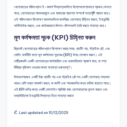
খেলোয়াড়ের পরিসংখ্যান ই-কমার্স সিদ্ধান্তগুলিতে উল্লেখযোগ্যভাবে প্রভাব ফেলতে
পারে, খেলোয়াড়ের পারফরম্যান্স এবং বাজারের প্রবণতা সম্পর্কে অন্তর্দৃষ্টি প্রদান করে।
এই পরিসংখ্যান বিশ্লেষণ ব্যবসাগুলিকে জনপ্রিয় খেলোয়াড় চিহ্নিত করতে, ইনভেন্টরি
অপ্টিমাইজ করতে, এবং কার্যকরভাবে বিপণন কৌশলগুলি তৈরি করতে সাহায্য করে।
মূল কর্মক্ষমতা সূচক (KPI) চিহ্নিত করুন
ক্রিকেট খেলোয়াড়ের পরিসংখ্যান বিশ্লেষণ করার সময়, ব্যাটিং গড়, স্ট্রাইক রেট, এবং
বোলিং অর্থনীতি মতো মূল কর্মক্ষমতা সূচকের (KPI) উপর ফোকাস করুন। এই
মেট্রিকগুলি একটি খেলোয়াড়ের কার্যকারিতা এবং ধারাবাহিকতা প্রকাশ করে, যা পণ্য
বিক্রির পূর্বাভাস দেওয়ার জন্য অত্যন্ত গুরুত্বপূর্ণ।
উদাহরণস্বরূপ, একটি উচ্চ ব্যাটিং গড় এবং স্ট্রাইক রেট সহ একটি খেলোয়াড় সম্ভবত
আরও বেশি ভক্ত আকর্ষণ করবে, যা জার্সি এবং স্মারকগুলির জন্য চাহিদা বাড়াতে পারে।
এই KPI গুলির জন্য একটি বেসলাইন প্রতিষ্ঠা করা খেলোয়াড়দের তুলনা করতে এবং
তথ্যভিত্তিক ইনভেন্টরি সিদ্ধান্ত নিতে সাহায্য করতে
Last updated on 10/12/2025