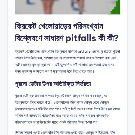
ক্রিকেট খেলোয়াড়ের পরিসংখ্যান
বিশ্লেষণে সাধারণ pitfalls কী কী?
ক্রিকেট খেলোয়াড়ের পরিসংখ্যান বিশ্লেষণে সাধারণ pitfalls এর মধ্যে রয়েছে পুরনো
তথ্যের উপর নির্ভর করা, খেলোয়াড়রা যে প্রেক্ষাপটে পারফর্ম করে তা উপেক্ষা করা, এবং
ডেটার গুরুত্ব ভুল ব্যাখ্যা করা। এই ভুলগুলি একটি খেলোয়াড়ের ক্ষমতা এবং দলের
জন্য সম্ভাব্য অবদানের অযথা মূল্যায়নের দিকে নিয়ে যেতে পারে।
পুরনো ডেটার উপর অতিরিক্ত নির্ভরতা
পুরনো ডেটা ব্যবহার করা আপনার ক্রিকেট খেলোয়াড়ের বর্তমান পারফরম্যান্সের
বিশ্লেষণকে বিকৃত করতে পারে। খেলোয়াড়ের পরিসংখ্যান মৌসুম থেকে মৌসুমে
উল্লেখযোগ্যভাবে পরিবর্তিত হতে পারে, তাই পূর্ববর্তী বছরের সংখ্যা উপর নির্ভর করা তাদের
বর্তমান ফর্ম সঠিকভাবে প্রতিফলিত নাও করতে পারে। সর্বদা সবচেয়ে সাম্প্রতিক
পরিসংখ্যানকে অগ্রাধিকার দিন যাতে একটি পরিষ্কার চিত্র পাওয়া যায়।
উদাহরণস্বরূপ, একটি খেলোয়াড় যিনি গত বছর একটি খারাপ মৌসুম কাটিয়েছেন, তিনি