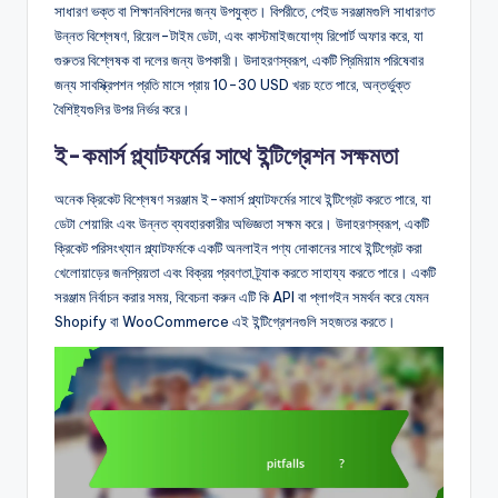
সাধারণ ভক্ত বা শিক্ষানবিশদের জন্য উপযুক্ত। বিপরীতে, পেইড সরঞ্জামগুলি সাধারণত
উন্নত বিশ্লেষণ, রিয়েল-টাইম ডেটা, এবং কাস্টমাইজযোগ্য রিপোর্ট অফার করে, যা
গুরুতর বিশ্লেষক বা দলের জন্য উপকারী। উদাহরণস্বরূপ, একটি প্রিমিয়াম পরিষেবার
জন্য সাবস্ক্রিপশন প্রতি মাসে প্রায় 10-30 USD খরচ হতে পারে, অন্তর্ভুক্ত
বৈশিষ্ট্যগুলির উপর নির্ভর করে।
ই-কমার্স প্ল্যাটফর্মের সাথে ইন্টিগ্রেশন সক্ষমতা
অনেক ক্রিকেট বিশ্লেষণ সরঞ্জাম ই-কমার্স প্ল্যাটফর্মের সাথে ইন্টিগ্রেট করতে পারে, যা
ডেটা শেয়ারিং এবং উন্নত ব্যবহারকারীর অভিজ্ঞতা সক্ষম করে। উদাহরণস্বরূপ, একটি
ক্রিকেট পরিসংখ্যান প্ল্যাটফর্মকে একটি অনলাইন পণ্য দোকানের সাথে ইন্টিগ্রেট করা
খেলোয়াড়ের জনপ্রিয়তা এবং বিক্রয় প্রবণতা ট্র্যাক করতে সাহায্য করতে পারে। একটি
সরঞ্জাম নির্বাচন করার সময়, বিবেচনা করুন এটি কি API বা প্লাগইন সমর্থন করে যেমন
Shopify বা WooCommerce এই ইন্টিগ্রেশনগুলি সহজতর করতে।