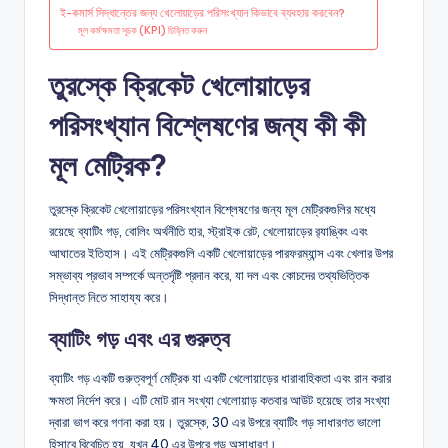
ই-কমার্স সিদ্ধান্তের জন্য খেলোয়াড়ের পরিসংখ্যান কিভাবে ব্যবহার করবেন?
মূল কর্মক্ষমতা সূচক (KPI) চিহ্নিত করুন
তুরস্কে ক্রিকেট খেলোয়াড়ের
পরিসংখ্যান বিশ্লেষণের জন্য কী কী
মূল মেট্রিক?
তুরস্কে ক্রিকেট খেলোয়াড়ের পরিসংখ্যান বিশ্লেষণের জন্য মূল মেট্রিকগুলির মধ্যে
রয়েছে ব্যাটিং গড়, বোলিং অর্থনীতি হার, স্ট্রাইক রেট, খেলোয়াড়ের র‌্যাঙ্কিং এবং
আঘাতের ইতিহাস। এই মেট্রিকগুলি একটি খেলোয়াড়ের পারফরম্যান্স এবং খেলার উপর
সম্ভাব্য প্রভাব সম্পর্কে অন্তর্দৃষ্টি প্রদান করে, যা দল এবং কোচদের তথ্যভিত্তিক
সিদ্ধান্ত নিতে সাহায্য করে।
ব্যাটিং গড় এবং এর গুরুত্ব
ব্যাটিং গড় একটি গুরুত্বপূর্ণ মেট্রিক যা একটি খেলোয়াড়ের ধারাবাহিকতা এবং রান করার
ক্ষমতা নির্দেশ করে। এটি মোট রান সংখ্যা খেলোয়াড় কতবার আউট হয়েছে তার সংখ্যা
দ্বারা ভাগ করে গণনা করা হয়। তুরস্কে, 30 এর উপরে ব্যাটিং গড় সাধারণত ভালো
হিসাবে বিবেচিত হয়, যখন 40 এর উপরে গড় অসাধারণ।