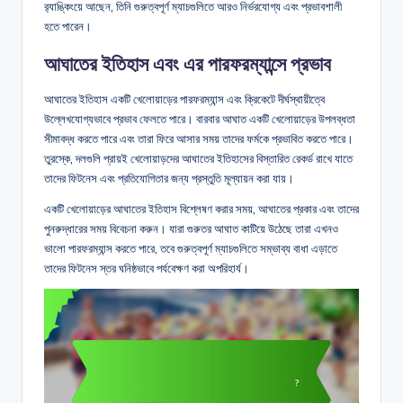
র‌্যাঙ্কিংয়ে আছেন, তিনি গুরুত্বপূর্ণ ম্যাচগুলিতে আরও নির্ভরযোগ্য এবং প্রভাবশালী
হতে পারেন।
আঘাতের ইতিহাস এবং এর পারফরম্যান্সে প্রভাব
আঘাতের ইতিহাস একটি খেলোয়াড়ের পারফরম্যান্স এবং ক্রিকেটে দীর্ঘস্থায়ীত্বে
উল্লেখযোগ্যভাবে প্রভাব ফেলতে পারে। বারবার আঘাত একটি খেলোয়াড়ের উপলব্ধতা
সীমাবদ্ধ করতে পারে এবং তারা ফিরে আসার সময় তাদের ফর্মকে প্রভাবিত করতে পারে।
তুরস্কে, দলগুলি প্রায়ই খেলোয়াড়দের আঘাতের ইতিহাসের বিস্তারিত রেকর্ড রাখে যাতে
তাদের ফিটনেস এবং প্রতিযোগিতার জন্য প্রস্তুতি মূল্যায়ন করা যায়।
একটি খেলোয়াড়ের আঘাতের ইতিহাস বিশ্লেষণ করার সময়, আঘাতের প্রকার এবং তাদের
পুনরুদ্ধারের সময় বিবেচনা করুন। যারা গুরুতর আঘাত কাটিয়ে উঠেছে তারা এখনও
ভালো পারফরম্যান্স করতে পারে, তবে গুরুত্বপূর্ণ ম্যাচগুলিতে সম্ভাব্য বাধা এড়াতে
তাদের ফিটনেস স্তর ঘনিষ্ঠভাবে পর্যবেক্ষণ করা অপরিহার্য।