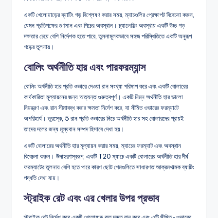
একটি খেলোয়াড়ের ব্যাটিং গড় বিশ্লেষণ করার সময়, ম্যাচগুলির প্রেক্ষাপট বিবেচনা করুন,
যেমন প্রতিপক্ষের গুণমান এবং পিচের অবস্থান। চ্যালেঞ্জিং অবস্থায় একটি উচ্চ গড়
দক্ষতার চেয়ে বেশি নির্দেশক হতে পারে, তুলনামূলকভাবে সহজ পরিস্থিতিতে একটি অনুরূপ
গড়ের তুলনায়।
বোলিং অর্থনীতি হার এবং পারফরম্যান্স
বোলিং অর্থনীতি হার প্রতি ওভারে দেওয়া রান সংখ্যা পরিমাপ করে এবং একটি বোলারের
কার্যকারিতা মূল্যায়নের জন্য অত্যন্ত গুরুত্বপূর্ণ। একটি নিম্ন অর্থনীতি হার ভালো
নিয়ন্ত্রণ এবং রান সীমাবদ্ধ করার ক্ষমতা নির্দেশ করে, যা সীমিত ওভারের ফরম্যাটে
অপরিহার্য। তুরস্কে, 5 রান প্রতি ওভারের নিচে অর্থনীতি হার সহ বোলারদের প্রায়ই
তাদের দলের জন্য মূল্যবান সম্পদ হিসাবে দেখা হয়।
একটি বোলারের অর্থনীতি হার মূল্যায়ন করার সময়, ম্যাচের ফরম্যাট এবং অবস্থান
বিবেচনা করুন। উদাহরণস্বরূপ, একটি T20 ম্যাচে একটি বোলারের অর্থনীতি হার দীর্ঘ
ফরম্যাটের তুলনায় বেশি হতে পারে কারণ ছোট গেমগুলিতে সাধারণত আক্রমণাত্মক ব্যাটিং
পদ্ধতি দেখা যায়।
স্ট্রাইক রেট এবং এর খেলার উপর প্রভাব
স্ট্রাইক রেট নির্দেশ করে একটি খেলোয়াড় কত দ্রুত রান করে এবং এটি সীমিত-ওভারের