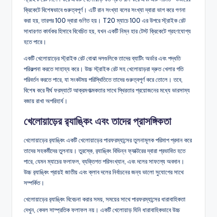
ক্রিকেটে বিশেষভাবে গুরুত্বপূর্ণ। এটি রান সংখ্যা বলের সংখ্যা দ্বারা ভাগ করে গণনা
করা হয়, তারপর 100 দ্বারা গুণিত হয়। T20 ম্যাচে 100 এর উপরে স্ট্রাইক রেট
সাধারণত কার্যকর হিসাবে বিবেচিত হয়, যখন একটি নিম্ন হার টেস্ট ক্রিকেটে গ্রহণযোগ্য
হতে পারে।
একটি খেলোয়াড়ের স্ট্রাইক রেট বোঝা দলগুলিকে তাদের ব্যাটিং অর্ডার এবং পদ্ধতি
পরিকল্পনা করতে সাহায্য করে। উচ্চ স্ট্রাইক রেট সহ খেলোয়াড়রা দ্রুত খেলার গতি
পরিবর্তন করতে পারে, যা সংকটময় পরিস্থিতিতে তাদের গুরুত্বপূর্ণ করে তোলে। তবে,
বিশেষ করে দীর্ঘ ফরম্যাটে আক্রমণাত্মকতার সাথে স্থিরতার প্রয়োজনের মধ্যে ভারসাম্য
বজায় রাখা অপরিহার্য।
খেলোয়াড়ের র‌্যাঙ্কিং এবং তাদের প্রাসঙ্গিকতা
খেলোয়াড়ের র‌্যাঙ্কিং একটি খেলোয়াড়ের পারফরম্যান্সের তুলনামূলক পরিমাপ প্রদান করে
তাদের সহকর্মীদের তুলনায়। তুরস্কে, র‌্যাঙ্কিং বিভিন্ন ফ্যাক্টরের দ্বারা প্রভাবিত হতে
পারে, যেমন ম্যাচের ফলাফল, ব্যক্তিগত পরিসংখ্যান, এবং দলের সাফল্যে অবদান।
উচ্চ র‌্যাঙ্কিং প্রায়ই জাতীয় এবং ক্লাব দলের নির্বাচনের জন্য ভালো সুযোগের সাথে
সম্পর্কিত।
খেলোয়াড়ের র‌্যাঙ্কিং বিবেচনা করার সময়, সময়ের সাথে পারফরম্যান্সের ধারাবাহিকতা
দেখুন, কেবল সাম্প্রতিক ফলাফল নয়। একটি খেলোয়াড় যিনি ধারাবাহিকভাবে উচ্চ