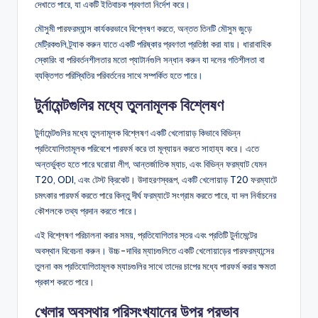
দেখাতে পারে, যা একটি ইতিবাচক প্রবণতা নির্দেশ করে।
মৌসুমী পারফরম্যান্স কার্যকরভাবে বিশ্লেষণ করতে, অন্তত তিনটি মৌসুম জুড়ে
মেট্রিকগুলি ট্র্যাক করুন যাতে একটি পরিষ্কার প্রবণতা প্রতিষ্ঠা করা যায়। ধারাবাহিক
স্কোরিং বা পরিবর্তনশীলতার মতো প্যাটার্নগুলি সন্ধান করুন যা দলের গতিশীলতা বা
ব্যক্তিগত পরিস্থিতির পরিবর্তনের সাথে সম্পর্কিত হতে পারে।
টুর্নামেন্টগুলির মধ্যে তুলনামূলক বিশ্লেষণ
টুর্নামেন্টগুলির মধ্যে তুলনামূলক বিশ্লেষণ একটি খেলোয়াড় কিভাবে বিভিন্ন
প্রতিযোগিতামূলক পরিবেশে পারফর্ম করে তা মূল্যায়ন করতে সাহায্য করে। এতে
অন্তর্ভুক্ত হতে পারে ঘরোয়া লীগ, আন্তর্জাতিক ম্যাচ, এবং বিভিন্ন ফরম্যাট যেমন
T20, ODI, এবং টেস্ট ক্রিকেট। উদাহরণস্বরূপ, একটি খেলোয়াড় T20 ফরম্যাটে
চমৎকার পারফর্ম করতে পারে কিন্তু দীর্ঘ ফরম্যাটে সংগ্রাম করতে পারে, যা দল নির্বাচনের
কৌশলকে তথ্য প্রদান করতে পারে।
এই বিশ্লেষণ পরিচালনা করার সময়, প্রতিযোগিতার স্তর এবং প্রতিটি টুর্নামেন্টের
অবস্থান বিবেচনা করুন। উচ্চ-দাবির ম্যাচগুলিতে একটি খেলোয়াড়ের পারফরম্যান্সের
তুলনা কম প্রতিযোগিতামূলক ম্যাচগুলির সাথে তাদের চাপের মধ্যে পারফর্ম করার ক্ষমতা
প্রকাশ করতে পারে।
খেলার অবস্থার পরিসংখ্যানের উপর প্রভাব