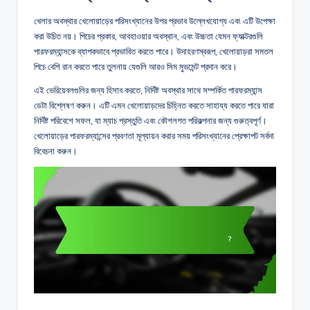
খেলার অবস্থার খেলোয়াড়ের পরিসংখ্যানের উপর প্রভাব উল্লেখযোগ্য এবং এটি উপেক্ষা
করা উচিত নয়। পিচের প্রকার, আবহাওয়ার অবস্থান, এবং উচ্চতা যেমন ফ্যাক্টরগুলি
পারফরম্যান্সকে ব্যাপকভাবে প্রভাবিত করতে পারে। উদাহরণস্বরূপ, খেলোয়াড়রা সমতল
পিচে বেশি রান করতে পারে তুলনায় যেগুলি আরও সিম মুভমেন্ট প্রদান করে।
এই ভেরিয়েবলগুলির জন্য হিসাব করতে, নির্দিষ্ট অবস্থার সাথে সম্পর্কিত পারফরম্যান্স
ডেটা বিশ্লেষণ করুন। এটি এমন খেলোয়াড়দের চিহ্নিত করতে সাহায্য করতে পারে যারা
নির্দিষ্ট পরিবেশে সফল, যা ম্যাচ প্রস্তুতি এবং কৌশলগত পরিকল্পনার জন্য গুরুত্বপূর্ণ।
খেলোয়াড়ের পারফরম্যান্সের প্রবণতা মূল্যায়ন করার সময় পরিসংখ্যানের প্রেক্ষাপট সর্বদা
বিবেচনা করুন।