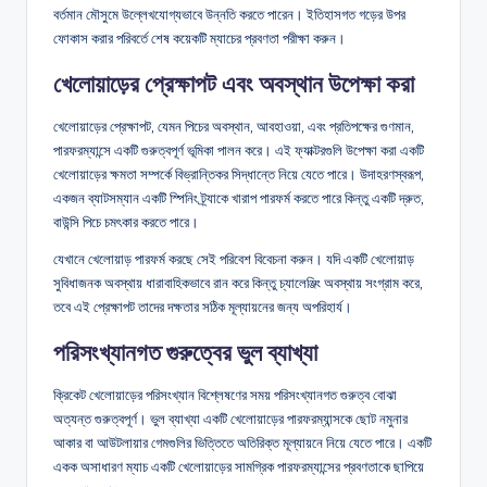
বর্তমান মৌসুমে উল্লেখযোগ্যভাবে উন্নতি করতে পারেন। ইতিহাসগত গড়ের উপর
ফোকাস করার পরিবর্তে শেষ কয়েকটি ম্যাচের প্রবণতা পরীক্ষা করুন।
খেলোয়াড়ের প্রেক্ষাপট এবং অবস্থান উপেক্ষা করা
খেলোয়াড়ের প্রেক্ষাপট, যেমন পিচের অবস্থান, আবহাওয়া, এবং প্রতিপক্ষের গুণমান,
পারফরম্যান্সে একটি গুরুত্বপূর্ণ ভূমিকা পালন করে। এই ফ্যাক্টরগুলি উপেক্ষা করা একটি
খেলোয়াড়ের ক্ষমতা সম্পর্কে বিভ্রান্তিকর সিদ্ধান্তে নিয়ে যেতে পারে। উদাহরণস্বরূপ,
একজন ব্যাটসম্যান একটি স্পিনিং ট্র্যাকে খারাপ পারফর্ম করতে পারে কিন্তু একটি দ্রুত,
বাউন্সি পিচে চমৎকার করতে পারে।
যেখানে খেলোয়াড় পারফর্ম করছে সেই পরিবেশ বিবেচনা করুন। যদি একটি খেলোয়াড়
সুবিধাজনক অবস্থায় ধারাবাহিকভাবে রান করে কিন্তু চ্যালেঞ্জিং অবস্থায় সংগ্রাম করে,
তবে এই প্রেক্ষাপট তাদের দক্ষতার সঠিক মূল্যায়নের জন্য অপরিহার্য।
পরিসংখ্যানগত গুরুত্বের ভুল ব্যাখ্যা
ক্রিকেট খেলোয়াড়ের পরিসংখ্যান বিশ্লেষণের সময় পরিসংখ্যানগত গুরুত্ব বোঝা
অত্যন্ত গুরুত্বপূর্ণ। ভুল ব্যাখ্যা একটি খেলোয়াড়ের পারফরম্যান্সকে ছোট নমুনার
আকার বা আউটলায়ার গেমগুলির ভিত্তিতে অতিরিক্ত মূল্যায়নে নিয়ে যেতে পারে। একটি
একক অসাধারণ ম্যাচ একটি খেলোয়াড়ের সামগ্রিক পারফরম্যান্সের প্রবণতাকে ছাপিয়ে