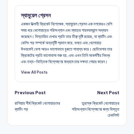
স্যামুয়েল গ্রেসন
একজন উত্সাহী ক্রিকেট বিশ্লেষক, স্যামুয়েল গ্রেসন এক দশকেরও বেশি
সময় ধরে খেলোয়াড়ের পরিসংখ্যান এবং ম্যাচের পারফরম্যান্স অধ্যয়ন
করেছেন। বিস্তারিত দেখার প্রতি তার তীক্ষ্ণ দৃষ্টি রয়েছে, যা ব্যাটিং এবং
বোলিং গড় সম্পর্কে অন্তর্দৃষ্টি প্রদান করে, ভক্ত এবং খেলোয়াড়
উভয়কেই খেলা আরও ভালোভাবে বুঝতে সাহায্য করে। ছোটবেলায় তার
ক্রিকেটের প্রতি ভালোবাসা শুরু হয়, এবং এখন তিনি আকর্ষণীয় নিবন্ধ
এবং তথ্য-ভিত্তিক বিশ্লেষণের মাধ্যমে তার দক্ষতা শেয়ার করেন।
View All Posts
Post
Previous Post
Next Post
রাশিয়ায় শীর্ষ ক্রিকেট খেলোয়াড়দের
তুরস্কে ক্রিকেট খেলোয়াড়ের
navigation
ব্যাটিং গড়
পরিসংখ্যান বিশ্লেষণের জন্য বিস্তৃত
চেকলিস্ট