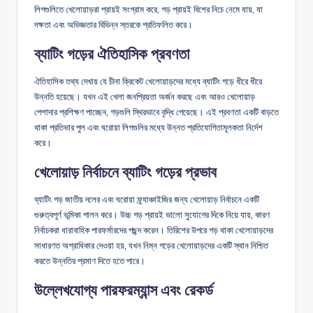
লিগগুলিতে খেলোয়াড়রা প্রায়ই সংগ্রাম করে, গড় প্রায়ই বিশের নিচে নেমে যায়, যা
দক্ষতা এবং অভিজ্ঞতার বিভিন্ন স্তরকে প্রতিফলিত করে।
ব্যাটিং গড়ের ঐতিহাসিক প্রবণতা
ঐতিহাসিক তথ্য দেখায় যে চীনা ক্রিকেট খেলোয়াড়দের মধ্যে ব্যাটিং গড়ে ধীরে ধীরে
উন্নতি হয়েছে। যখন এই খেলা জনপ্রিয়তা অর্জন করছে এবং আরও খেলোয়াড়
পেশাদার প্রশিক্ষণ পাচ্ছেন, গড়গুলি স্থিরভাবে বৃদ্ধি পেয়েছে। এই প্রবণতা একটি বাড়তে
থাকা প্রতিভার পুল এবং ঘরোয়া লিগগুলির মধ্যে উন্নত প্রতিযোগিতামূলকতা নির্দেশ
করে।
খেলোয়াড় নির্বাচনে ব্যাটিং গড়ের প্রভাব
ব্যাটিং গড় জাতীয় দলের এবং ঘরোয়া ফ্র্যাঞ্চাইজির জন্য খেলোয়াড় নির্বাচনে একটি
গুরুত্বপূর্ণ ভূমিকা পালন করে। উচ্চ গড় প্রায়ই ভালো সুযোগের দিকে নিয়ে যায়, কারণ
নির্বাচকরা ধারাবাহিক পারফর্মারদের পছন্দ করেন। তিরিশের উপরে গড় থাকা খেলোয়াড়দের
সাধারণত অগ্রাধিকার দেওয়া হয়, যখন নিম্ন গড়ের খেলোয়াড়দের একটি স্থান নিশ্চিত
করতে উন্নতির প্রমাণ দিতে হতে পারে।
উল্লেখযোগ্য পারফরম্যান্স এবং রেকর্ড