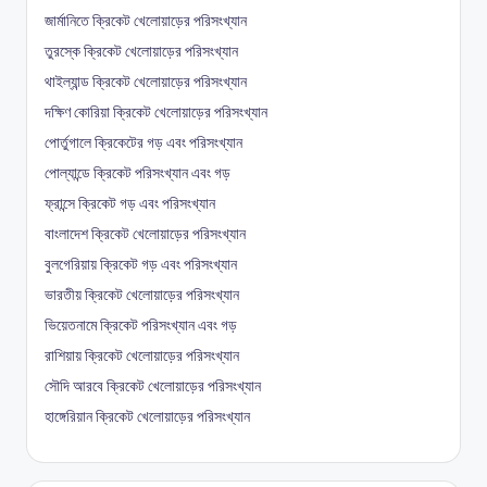
জার্মানিতে ক্রিকেট খেলোয়াড়ের পরিসংখ্যান
তুরস্কে ক্রিকেট খেলোয়াড়ের পরিসংখ্যান
থাইল্যান্ড ক্রিকেট খেলোয়াড়ের পরিসংখ্যান
দক্ষিণ কোরিয়া ক্রিকেট খেলোয়াড়ের পরিসংখ্যান
পোর্তুগালে ক্রিকেটের গড় এবং পরিসংখ্যান
পোল্যান্ডে ক্রিকেট পরিসংখ্যান এবং গড়
ফ্রান্সে ক্রিকেট গড় এবং পরিসংখ্যান
বাংলাদেশ ক্রিকেট খেলোয়াড়ের পরিসংখ্যান
বুলগেরিয়ায় ক্রিকেট গড় এবং পরিসংখ্যান
ভারতীয় ক্রিকেট খেলোয়াড়ের পরিসংখ্যান
ভিয়েতনামে ক্রিকেট পরিসংখ্যান এবং গড়
রাশিয়ায় ক্রিকেট খেলোয়াড়ের পরিসংখ্যান
সৌদি আরবে ক্রিকেট খেলোয়াড়ের পরিসংখ্যান
হাঙ্গেরিয়ান ক্রিকেট খেলোয়াড়ের পরিসংখ্যান