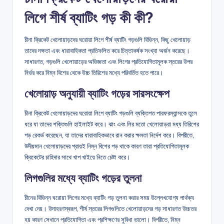
লিগে শীর্ষ ব্যাটিং গড় কী কী?
চীনা ক্রিকেট খেলোয়াড়দের ঘরোয়া লিগে শীর্ষ ব্যাটিং গড়গুলি বিভিন্ন, কিছু খেলোয়াড়
তাদের দক্ষতা এবং ধারাবাহিকতা প্রতিফলিত করে চিত্তাকর্ষক সংখ্যা অর্জন করেছে।
সাধারণত, গড়গুলি খেলোয়াড়ের অভিজ্ঞতা এবং লিগের প্রতিযোগিতামূলক স্তরের উপর
নির্ভর করে নিম্ন বিশের থেকে উচ্চ তিরিশের মধ্যে পরিবর্তিত হতে পারে।
খেলোয়াড় অনুযায়ী ব্যাটিং গড়ের সারসংক্ষেপ
চীনা ক্রিকেট খেলোয়াড়দের ঘরোয়া লিগে ব্যাটিং গড়গুলি ব্যক্তিগত পারফরম্যান্সকে তুলে
ধরে যা তাদের শক্তিগুলি হাইলাইট করে। ঝাং এবং লির মতো খেলোয়াড়রা মধ্য তিরিশের
গড় রেকর্ড করেছেন, যা তাদের ধারাবাহিকভাবে রান করার ক্ষমতা নির্দেশ করে। বিপরীতে,
উদীয়মান খেলোয়াড়দের প্রায়ই নিম্ন বিশের গড় থাকে কারণ তারা প্রতিযোগিতামূলক
ক্রিকেটের চাহিদার সাথে খাপ খাইয়ে নিতে চেষ্টা করে।
লিগগুলির মধ্যে ব্যাটিং গড়ের তুলনা
চীনের বিভিন্ন ঘরোয়া লিগের মধ্যে ব্যাটিং গড় তুলনা করার সময় উল্লেখযোগ্য পার্থক্য
দেখা দেয়। উদাহরণস্বরূপ, শীর্ষ স্তরের লিগগুলিতে খেলোয়াড়দের গড় সাধারণত উচ্চতর
হয় কারণ সেখানে প্রতিযোগিতা এবং প্রশিক্ষণের সুবিধা ভালো। বিপরীতে, নিম্ন