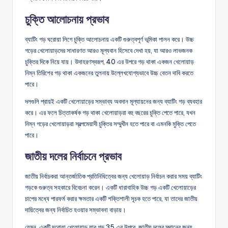
চুক্তি আলোচনায় প্রভাব
ব্যাটিং গড় ঘরোয়া লিগে চুক্তি আলোচনায় একটি গুরুত্বপূর্ণ ভূমিকা পালন করে। উচ্চ
গড়ের খেলোয়াড়দের সাধারণত আরও মূল্যবান হিসেবে দেখা হয়, যা আরও লাভজনক
চুক্তির দিকে নিয়ে যায়। উদাহরণস্বরূপ, 40 এর উপরে গড় থাকা একজন খেলোয়াড়
নিম্ন তিরিশের গড় থাকা একজনের তুলনায় উল্লেখযোগ্যভাবে উচ্চ বেতন দাবি করতে
পারে।
দলগুলি প্রায়ই একটি খেলোয়াড়ের সম্ভাব্য অবদান মূল্যায়নের জন্য ব্যাটিং গড় ব্যবহার
করে। এর ফলে চিত্তাকর্ষক গড় থাকা খেলোয়াড়রা বহু বছরের চুক্তি পেতে পারে, যখন
নিম্ন গড়ের খেলোয়াড়রা স্বল্পমেয়াদী চুক্তির সম্মুখীন হতে পারে বা এমনকি মুক্তি পেতে
পারে।
জাতীয় দলের নির্বাচনে প্রভাব
জাতীয় নির্বাচকরা আন্তর্জাতিক প্রতিনিধিত্বের জন্য খেলোয়াড় নির্বাচন করার সময় ব্যাটিং
গড়কে গুরুত্ব সহকারে বিবেচনা করেন। একটি ধারাবাহিক উচ্চ গড় একটি খেলোয়াড়ের
চাপের মধ্যে পারফর্ম করার ক্ষমতার একটি শক্তিশালী সূচক হতে পারে, যা তাদের জাতীয়
দায়িত্বের জন্য নির্বাচিত হওয়ার সম্ভাবনা বাড়ায়।
যেমন, একটি ঘরোয়া খেলোয়াড় যার গড় 35 এর উপরে, জাতীয় দলের স্থানের জন্য