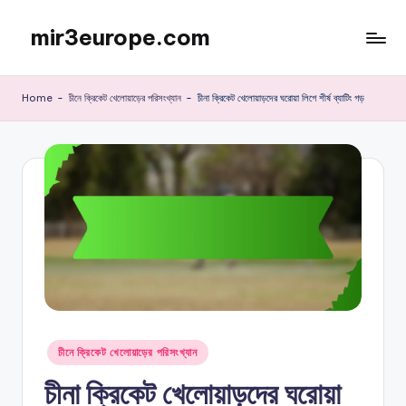
mir3europe.com
Skip
to
content
Home
-
চীনে ক্রিকেট খেলোয়াড়ের পরিসংখ্যান
-
চীনা ক্রিকেট খেলোয়াড়দের ঘরোয়া লিগে শীর্ষ ব্যাটিং গড়
Posted
চীনে ক্রিকেট খেলোয়াড়ের পরিসংখ্যান
in
চীনা ক্রিকেট খেলোয়াড়দের ঘরোয়া