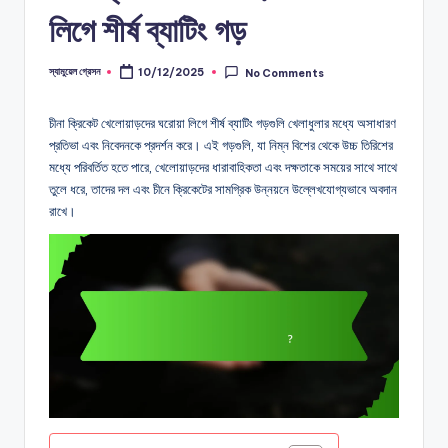
লিগে শীর্ষ ব্যাটিং গড়
স্যামুয়েল গ্রেসন
10/12/2025
No Comments
Posted
by
চীনা ক্রিকেট খেলোয়াড়দের ঘরোয়া লিগে শীর্ষ ব্যাটিং গড়গুলি খেলাধুলার মধ্যে অসাধারণ
প্রতিভা এবং নিবেদনকে প্রদর্শন করে। এই গড়গুলি, যা নিম্ন বিশের থেকে উচ্চ তিরিশের
মধ্যে পরিবর্তিত হতে পারে, খেলোয়াড়দের ধারাবাহিকতা এবং দক্ষতাকে সময়ের সাথে সাথে
তুলে ধরে, তাদের দল এবং চীনে ক্রিকেটের সামগ্রিক উন্নয়নে উল্লেখযোগ্যভাবে অবদান
রাখে।