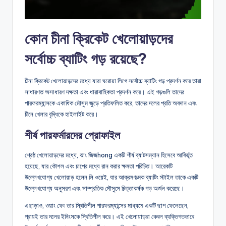
কোন চীনা ক্রিকেট খেলোয়াড়দের
সর্বোচ্চ ব্যাটিং গড় রয়েছে?
চীনা ক্রিকেট খেলোয়াড়দের মধ্যে যারা ঘরোয়া লিগে সর্বোচ্চ ব্যাটিং গড় প্রদর্শন করে তারা
সাধারণত অসাধারণ দক্ষতা এবং ধারাবাহিকতা প্রদর্শন করে। এই গড়গুলি তাদের
পারফরম্যান্সকে একাধিক মৌসুম জুড়ে প্রতিফলিত করে, তাদের দলের প্রতি অবদান এবং
চীনে খেলার বৃদ্ধিকে হাইলাইট করে।
শীর্ষ পারফর্মারদের প্রোফাইল
শ্রেষ্ঠ খেলোয়াড়দের মধ্যে, ঝাং জিজhong একটি শীর্ষ ব্যাটসম্যান হিসেবে আবির্ভূত
হয়েছে, যার কৌশল এবং চাপের মধ্যে রান করার ক্ষমতা পরিচিত। আরেকটি
উল্লেখযোগ্য খেলোয়াড় হলেন লি ওয়েই, যার আক্রমণাত্মক ব্যাটিং স্টাইল তাকে একটি
উল্লেখযোগ্য অনুসরণ এবং সাম্প্রতিক মৌসুমে চিত্তাকর্ষক গড় অর্জন করেছে।
এছাড়াও, ওয়াং ফেং তার স্থিতিশীল পারফরম্যান্সের মাধ্যমে একটি ছাপ ফেলেছেন,
প্রায়ই তার দলের ইনিংসকে স্থিতিশীল করে। এই খেলোয়াড়রা কেবল ব্যক্তিগতভাবে