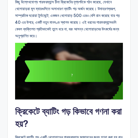
কিছু উল্লেখযোগ্য পারফরম্যান্স চীনা ক্রিকেটের দৃশ্যপটকে গঠন করেছে, যেখানে
খেলোয়াড়রা মূল ম্যাচগুলিতে অসাধারণ ব্যাটিং গড় অর্জন করেছে। উদাহরণস্বরূপ,
সাম্প্রতিক ঘরোয়া টুর্নামেন্টে, একজন খেলোয়াড় 500 এরও বেশি রান করেছে যার গড়
40 এর উপরে, একটি নতুন মানদণ্ড স্থাপন করেছে। এই ধরনের পারফরম্যান্সগুলি
কেবল ব্যক্তিগত প্রতিভাকেই তুলে ধরে না, বরং আসন্ন খেলোয়াড়দের উৎকর্ষের জন্য
অনুপ্রাণিত করে।
ক্রিকেটে ব্যাটিং গড় কিভাবে গণনা করা
হয়?
ক্রিকেটে ব্যাটিং গড় একটি খেলোয়াড়ের পারফরম্যান্স মূল্যায়নের জন্য গণনা করা হয় রান