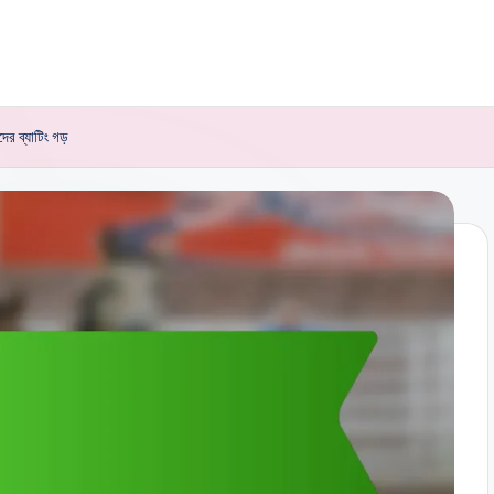
দের ব্যাটিং গড়