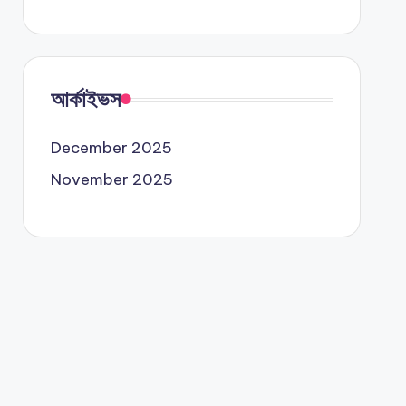
আর্কাইভস
December 2025
November 2025