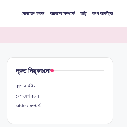
যোগাযোগ করুন
আমাদের সম্পর্কে
বাড়ি
ব্লগ আর্কাইভ
দ্রুত লিঙ্কগুলো
ব্লগ আর্কাইভ
যোগাযোগ করুন
আমাদের সম্পর্কে