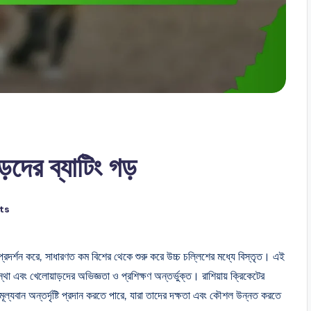
ড়দের ব্যাটিং গড়
ts
ন্স প্রদর্শন করে, সাধারণত কম বিশের থেকে শুরু করে উচ্চ চল্লিশের মধ্যে বিস্তৃত। এই
্থা এবং খেলোয়াড়দের অভিজ্ঞতা ও প্রশিক্ষণ অন্তর্ভুক্ত। রাশিয়ায় ক্রিকেটের
ূল্যবান অন্তর্দৃষ্টি প্রদান করতে পারে, যারা তাদের দক্ষতা এবং কৌশল উন্নত করতে