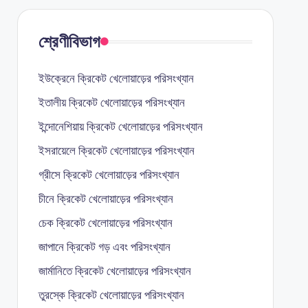
শ্রেণীবিভাগ
ইউক্রেনে ক্রিকেট খেলোয়াড়ের পরিসংখ্যান
ইতালীয় ক্রিকেট খেলোয়াড়ের পরিসংখ্যান
ইন্দোনেশিয়ায় ক্রিকেট খেলোয়াড়ের পরিসংখ্যান
ইসরায়েলে ক্রিকেট খেলোয়াড়ের পরিসংখ্যান
গ্রীসে ক্রিকেট খেলোয়াড়ের পরিসংখ্যান
চীনে ক্রিকেট খেলোয়াড়ের পরিসংখ্যান
চেক ক্রিকেট খেলোয়াড়ের পরিসংখ্যান
জাপানে ক্রিকেট গড় এবং পরিসংখ্যান
জার্মানিতে ক্রিকেট খেলোয়াড়ের পরিসংখ্যান
তুরস্কে ক্রিকেট খেলোয়াড়ের পরিসংখ্যান