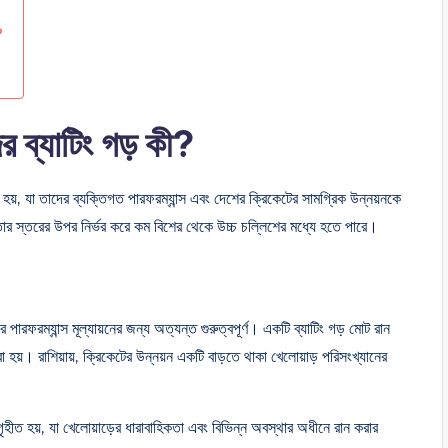
?
ের ব্যাটিং গড় কী?
িত হয়, যা তাদের ব্যক্তিগত পারফরম্যান্স এবং দেশের ক্রিকেটের সামগ্রিক উন্নয়নকে
ার স্তরের উপর নির্ভর করে কম বিশের থেকে উচ্চ চল্লিশের মধ্যে হতে পারে।
পারফরম্যান্স মূল্যায়নের জন্য অত্যন্ত গুরুত্বপূর্ণ। একটি ব্যাটিং গড় মোট রান
 হয়। রাশিয়ায়, ক্রিকেটের উন্নয়ন একটি বাড়তে থাকা খেলোয়াড় পরিসংখ্যানের
ৃহীত হয়, যা খেলোয়াড়ের ধারাবাহিকতা এবং বিভিন্ন অবস্থার অধীনে রান করার