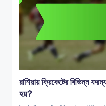
রাশিয়ায় ক্রিকেটের বিভিন্ন ফরম্য
হয়?